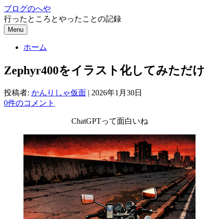
コ
ブログのへや
ン
行ったところとやったことの記録
テ
Menu
ン
ホーム
ツ
へ
Zephyr400をイラスト化してみただけ
ス
キ
ッ
投稿者:
かんりしゃ仮面
|
2026年1月30日
プ
0件のコメント
ChatGPTって面白いね