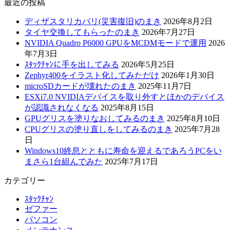
最近の投稿
ディザスタリカバリ(災害復旧)のまき
2026年8月2日
タイヤ交換してもらったのまき
2026年7月27日
NVIDIA Quadro P6000 GPUをMCDMモードで運用
2026
年7月3日
ｽﾀｯｸﾁｬﾝに手を出してみる
2026年5月25日
Zephyr400をイラスト化してみただけ
2026年1月30日
microSDカードが壊れたのまき
2025年11月7日
ESXi7.0 NVIDIAデバイスを取り外すとほかのデバイス
が認識されなくなる
2025年8月15日
GPUグリスを塗りなおしてみるのまき
2025年8月10日
CPUグリスの塗り直しをしてみるのまき
2025年7月28
日
Windows10終息とともに寿命を迎えるであろうPCをい
まさら1台組んでみた
2025年7月17日
カテゴリー
ｽﾀｯｸﾁｬﾝ
ゼファー
パソコン