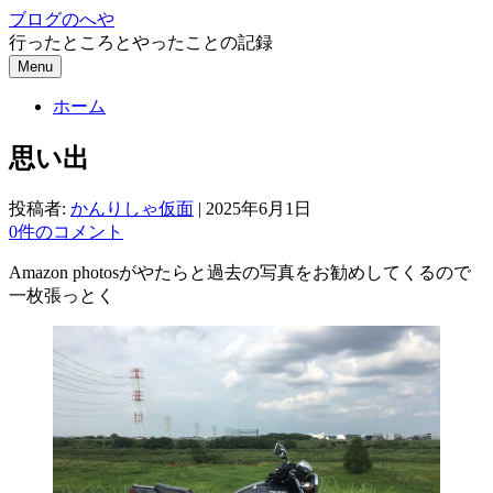
コ
ブログのへや
ン
行ったところとやったことの記録
テ
Menu
ン
ホーム
ツ
へ
思い出
ス
キ
ッ
投稿者:
かんりしゃ仮面
|
2025年6月1日
プ
0件のコメント
Amazon photosがやたらと過去の写真をお勧めしてくるので
一枚張っとく