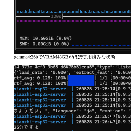
gemma4:26bでVRAM48GBがほぼ使用済みな状態