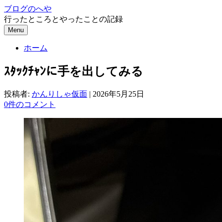
コ
ブログのへや
ン
行ったところとやったことの記録
テ
Menu
ン
ホーム
ツ
へ
ｽﾀｯｸﾁｬﾝに手を出してみる
ス
キ
ッ
投稿者:
かんりしゃ仮面
|
2026年5月25日
プ
0件のコメント