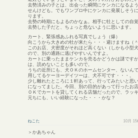
去勢済みの子とは、出会った瞬間にケンカになるよ
せんけども。でもワンプロ中にケンカに発展しそう
ります。
去勢の時期にもよるのかなぁ。相手に牡としての自
去勢した子だと、ちょっと危ないように思います。
カート、緊張感あふれる写真でしょう（爆）
向こうから大きめの牡が来たら・・・避けますね（
このお店、犬密度がそれほど高くない（しかも小型
ので、別の通路に逃げやすいんですよ。
カートに乗ったままケンカを売るかどうかは謎です
は、読めないことも多いので。
うちの近所にも、犬ＯＫのホームセンター、ないん
用してるケーヨーデイツーは、犬不可です・・・。
少し離れたところに１軒あって、行ってみたいと思
になってました。今回、別の目的があって行ったお
ＯＫでカートを貸してくれる店舗だったので、ラッ
元ちにも、いい経験になった・・・かな？
ねこた
10月 15t
＞かあちゃん