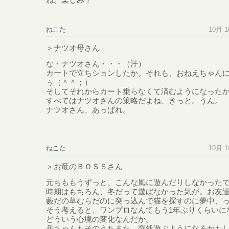
ねこた
10月 18
＞ナツオ母さん
な・ナツオさん・・・（汗）
カートで立ちションしたか。それも、おねえちゃん
ぅ（＾＾；）
そしてそれからカート乗らなくて済むようになった
すべてはナツオさんの策略だよね、きっと。うん。
ナツオさん、あっぱれ。
ねこた
10月 18
＞お竜のＢＯＳＳさん
元ちももうずっと、こんな風に遊んだりしなかった
時期はもちろん、冬だって遊ばなかった気が。お友
藪だの草むらだのに突っ込んで猫を探すのに夢中、
そう考えると、ワンプロなんてもう1年ぶりくらいに
どういう心境の変化なんだか。
岳ちゃんもそのうちまた、突然遊ぶようになるかも