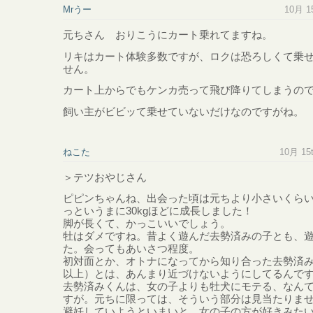
Mrうー
10月 15
元ちさん おりこうにカート乗れてますね。
リキはカート体験多数ですが、ロクは恐ろしくて乗
せん。
カート上からでもケンカ売って飛び降りてしまうの
飼い主がビビッて乗せていないだけなのですがね。
ねこた
10月 15t
＞テツおやじさん
ピピンちゃんね、出会った頃は元ちより小さいくら
っというまに30kgほどに成長しました！
脚が長くて、かっこいいでしょう。
牡はダメですね。昔よく遊んだ去勢済みの子とも、
た。会ってもあいさつ程度。
初対面とか、オトナになってから知り合った去勢済
以上）とは、あんまり近づけないようにしてるんで
去勢済みくんは、女の子よりも牡犬にモテる、なん
すが。元ちに限っては、そういう部分は見当たりま
避妊していようといまいと、女の子の方が好きみた