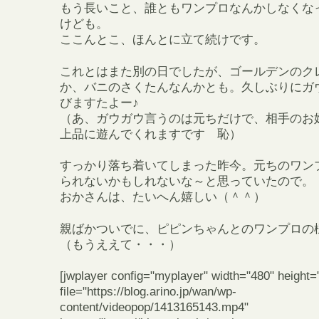
もう長いこと、誰ともワンプロなんかしなくな
けども。
ここんとこ、ほんとに立て続けです。
これとはまた別の日でしたが、ゴールデンのク
か、バニのさくたんなんかとも。久しぶりにガ
びますたよー♪
（あ、ガウガウ言うのは元ちだけで、相手のお
上品に遊んでくれますです 恥）
すっかり落ち着いてしまった昨今。元ちのワン
られないかもしれないな～と思っていたので。
おかさんは、たいへん嬉しい（＾＾）
親ばかついでに、ピピンちゃんとのワンプロの
（もうええて・・・）
[jwplayer config="myplayer" width="480" height=
file="https://blog.arino.jp/wan/wp-
content/videopop/1413165143.mp4"