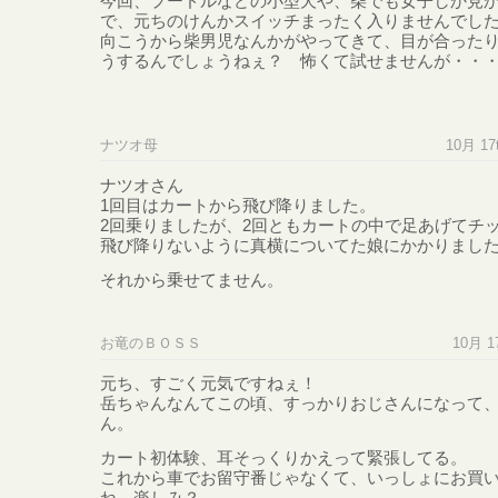
今回、プードルなどの小型犬や、柴でも女子しか見
で、元ちのけんかスイッチまったく入りませんでし
向こうから柴男児なんかがやってきて、目が合った
うするんでしょうねぇ？ 怖くて試せませんが・・
ナツオ母
10月 17t
ナツオさん
1回目はカートから飛び降りました。
2回乗りましたが、2回ともカートの中で足あげてチ
飛び降りないように真横についてた娘にかかりまし
それから乗せてません。
お竜のＢＯＳＳ
10月 17
元ち、すごく元気ですねぇ！
岳ちゃんなんてこの頃、すっかりおじさんになって
ん。
カート初体験、耳そっくりかえって緊張してる。
これから車でお留守番じゃなくて、いっしょにお買
ね。楽しみ？