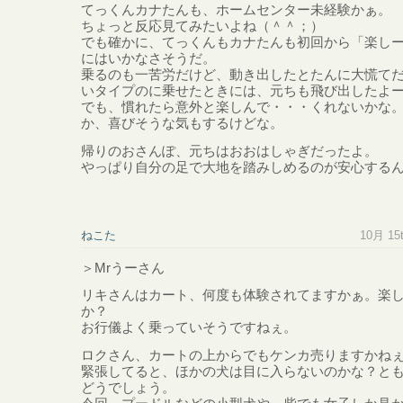
てっくんカナたんも、ホームセンター未経験かぁ。
ちょっと反応見てみたいよね（＾＾；）
でも確かに、てっくんもカナたんも初回から「楽し
にはいかなさそうだ。
乗るのも一苦労だけど、動き出したとたんに大慌て
いタイプのに乗せたときには、元ちも飛び出したよ
でも、慣れたら意外と楽しんで・・・くれないかな
か、喜びそうな気もするけどな。
帰りのおさんぽ、元ちはおおはしゃぎだったよ。
やっぱり自分の足で大地を踏みしめるのが安心する
ねこた
10月 15t
＞Mrうーさん
リキさんはカート、何度も体験されてますかぁ。楽
か？
お行儀よく乗っていそうですねぇ。
ロクさん、カートの上からでもケンカ売りますかね
緊張してると、ほかの犬は目に入らないのかな？と
どうでしょう。