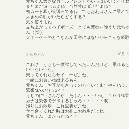
元ちゃん大きなガールフレンドがいっぱいいてイイ
まだまだ遊べるよね 当然牡はダメだよね？
初カート耳が裏返ってるね でもお利口さんに乗れ
大きめの牡がいたらどうする？
気を使うよね
立ち上がってハイポーズ とても葉巻を咥えた元ち
ん（(笑)）
犬オーケーのとこなんか田舎にはないからこんな経
かあちゃん
10月 13
これさ、うちも一度試してみたいんだけど、乗れる
いいないいな。
乗ってくれたらサイコーだよね。
一緒にお買い物出来るもん。
元ちゃん、お耳があさっての方向いてますやんねえ
緊張MAXだわね＾＾
うちのにいさんなら、たぶん・・・いえ、１００%
カナは緊張でゲボするじゃろ・・・・・涙
帰りにお散歩、これ重要だよね。
付き合てくれた時はお礼にお散歩だよね。
元ちゃん、よかったね＾＾