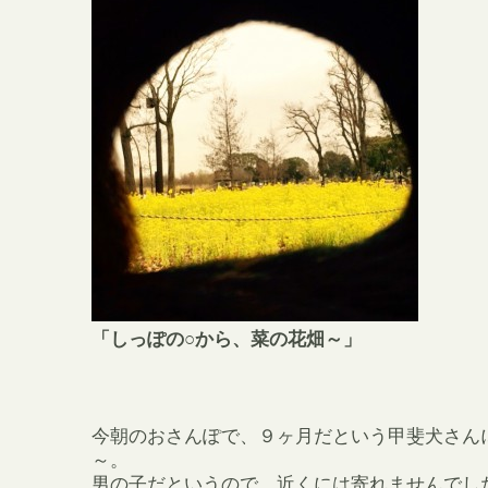
「しっぽの○から、菜の花畑～」
今朝のおさんぽで、９ヶ月だという甲斐犬さん
～。
男の子だというので、近くには寄れませんでし