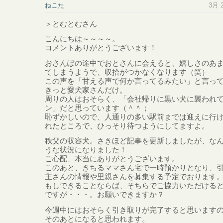
ねこた
3月 2
＞とむとむさん
こんにちは～～～～。
コメントありがとうございます！
おさんぽの途中でおとさんに会えると、嬉しさのあ
てしまうようで、収拾がつかなくなります（笑）
この声を「甘える声で何か言ってるみたい」と言っ
きっと愛犬家さんだけ。
周りの人はおそらく、「会社帰りに黒い犬に襲われ
ン」だと思っています（＾＾；
恥ずかしいので、人通りの多い駅前までは迎えに行
れたところで、ひっそり待つようにしてますよ。
秩父の収容犬。さきほど記事を更新しましたが、な
うな状況になりました！
ご心配、本当にありがとうございます。
このあと、きちるママさん宅で一時預かりとなり、
主さんの情報や里親さんを募集する予定でおります
もしできることならば、そちらでご協力いただける
ですが・・・。お願いできますか？
今週中にはおそらく引き取りが完了すると思います
そのあとになると思われます。