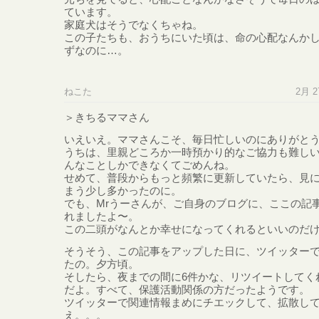
ています。
家庭犬はそうでなくちゃね。
この子たちも、おうちにいた頃は、命の心配なんか
ずなのに…。
ねこた
2月 27
＞きちるママさん
いえいえ。ママさんこそ、毎日忙しいのにありがと
うちは、里親どころか一時預かり的なご協力も難し
んなことしかできなくてごめんね。
せめて、普段からもっと頻繁に更新していたら、見
まう少し多かったのに。
でも、Mrうーさんが、ご自身のブログに、ここの記
れましたよ〜。
この二頭がなんとか幸せになってくれるといいのだ
そうそう、この記事をアップした日に、ツイッター
たの。夕方頃。
そしたら、夜までの間に6件かな、リツイートしてく
だよ。すべて、保護活動関係の方だったようです。
ツイッターで関連情報まめにチエックして、拡散し
え。。。