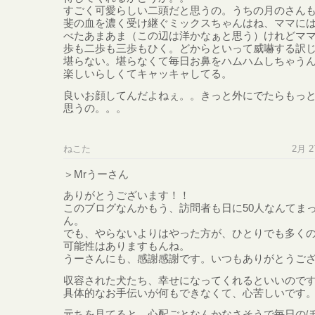
すごく可愛らしい二頭だと思うの。うちの月のさん
斐の血を濃く受け継ぐミックスちゃんはね、ママに
べたあまあま（この辺は洋かなぁと思う）けれどマ
歩も二歩も三歩もひく。どからといって威嚇する訳
堪らない。堪らなくて毎日お鼻をハムハムしちゃう
楽しいらしくてキャッキャしてる。
良いお顔してんだよねぇ。。きっと外にでたらもっ
思うの。。。
ねこた
2月 27
＞Mrうーさん
ありがとうございます！！
このブログなんかもう、訪問者も日に50人なんてま
ん。
でも、やらないよりはやった方が、ひとりでも多く
可能性はありますもんね。
うーさんにも、感謝感謝です。いつもありがとうご
収容された犬たち、幸せになってくれるといいので
具体的なお手伝いが何もできなくて、心苦しいです
元ちを見てると、心配ごとなんかなさそうで毎日の