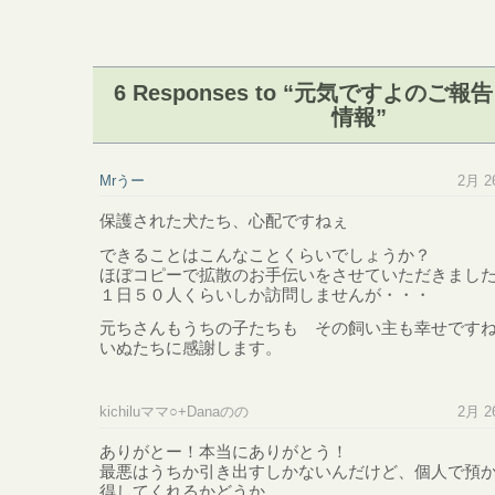
6 Responses to “元気ですよのご
情報”
Mrうー
2月 26
保護された犬たち、心配ですねぇ
できることはこんなことくらいでしょうか？
ほぼコピーで拡散のお手伝いをさせていただきまし
１日５０人くらいしか訪問しませんが・・・
元ちさんもうちの子たちも その飼い主も幸せです
いぬたちに感謝します。
kichiluママ○+Danaのの
2月 26
ありがとー！本当にありがとう！
最悪はうちか引き出すしかないんだけど、個人で預
得してくれるかどうか。。